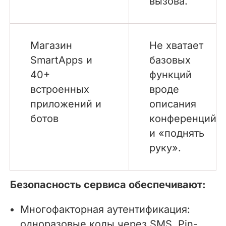
вызова.
Магазин
Не хватает
SmartApps и
базовых
40+
функций
встроенных
вроде
приложений и
описания
ботов
конференций
и «поднять
руку».
Безопасность сервиса обеспечивают:
Многофакторная аутентификация:
одноразовые коды через SMS, Pin-