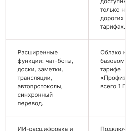
доступны
только на
дорогих
тарифах.
Расширенные
Облако на
функции: чат-боты,
базовом
доски, заметки,
тарифе
трансляции,
«Профи»
автопротоколы,
всего 1 ГБ
синхронный
перевод.
ИИ-расшифровка и
Подключе