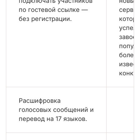
подключать участников
новый
по гостевой ссылке —
сервис
без регистрации.
котор
успел
завоев
попул
более
извес
конкур
Расшифровка
голосовых сообщений и
перевод на 17 языков.