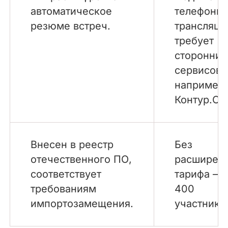
автоматическое
телефонии
резюме встреч.
трансляци
требует
сторонних
сервисов,
например,
Контур.Ст
Внесен в реестр
Без
отечественного ПО,
расширен
соответствует
тарифа — 
требованиям
400
импортозамещения.
участнико