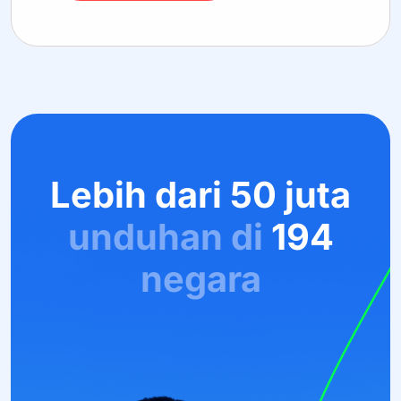
Lebih
dari
50
juta
unduhan
di
194
negara