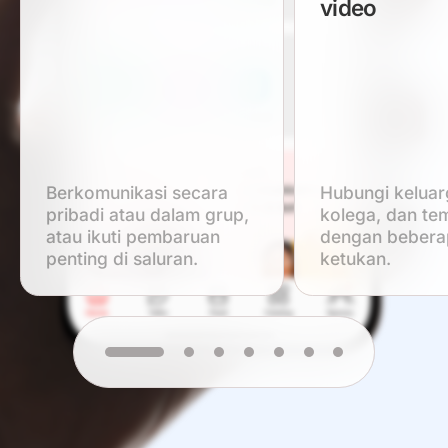
video
Berkomunikasi secara
Hubungi keluar
pribadi atau dalam grup,
kolega, dan te
atau ikuti pembaruan
dengan bebera
penting di saluran.
ketukan.