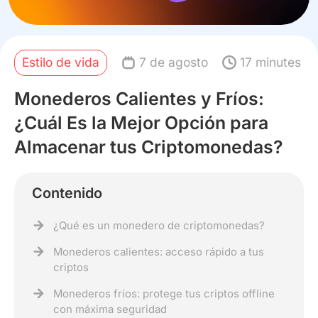
Estilo de vida
7 de agosto
17 minutes
Monederos Calientes y Fríos:
¿Cuál Es la Mejor Opción para
Almacenar tus Criptomonedas?
Contenido
¿Qué es un monedero de criptomonedas?
Monederos calientes: acceso rápido a tus
criptos
Monederos fríos: protege tus criptos offline
con máxima seguridad