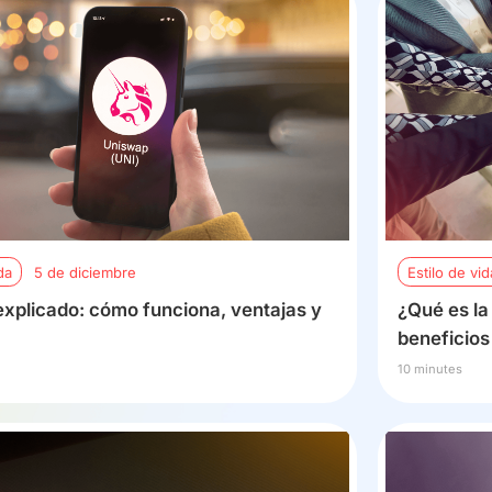
da
5 de diciembre
Estilo de vid
xplicado: cómo funciona, ventajas y
¿Qué es la
beneficios
10 minutes