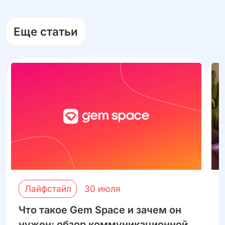
Еще статьи
Лайфстайл
30 июля
Что такое Gem Space и зачем он
К
нужен: обзор коммуникационной
п