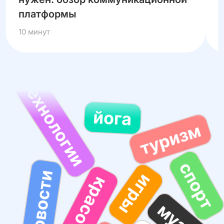
платформы
G
10 минут
5