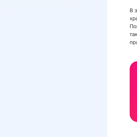
В 
хр
По
та
пр