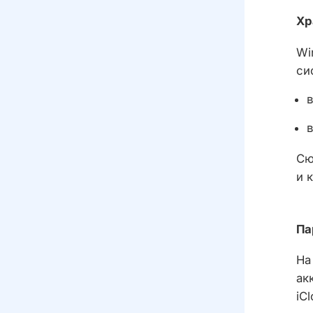
Хр
Wi
си
Сю
и 
Па
На
ак
iC