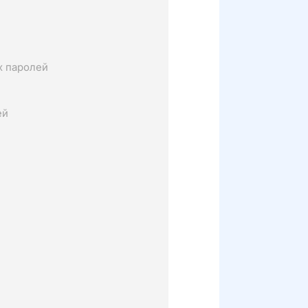
х паролей
ей