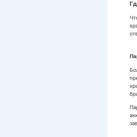
Гд
Чт
хр
от
Па
Бо
пр
хр
бр
Па
ак
за