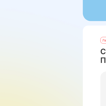
Л
С
П