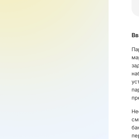
Вв
Па
ма
за
на
ус
па
пр
Не
см
ба
пе