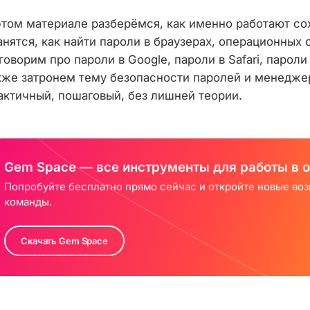
этом материале разберёмся, как именно работают со
анятся, как найти пароли в браузерах, операционных 
говорим про пароли в Google, пароли в Safari, пароли 
кже затронем тему безопасности паролей и менедже
актичный, пошаговый, без лишней теории.
Gem Space — все инструменты для работы в 
Попробуйте бесплатно прямо сейчас и откройте новые во
команды.
Скачать Gem Space