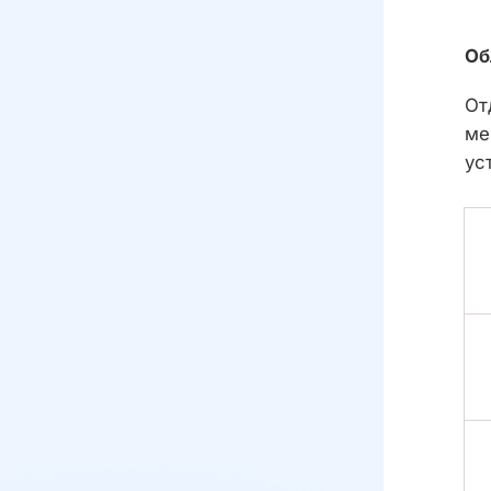
Об
От
ме
ус