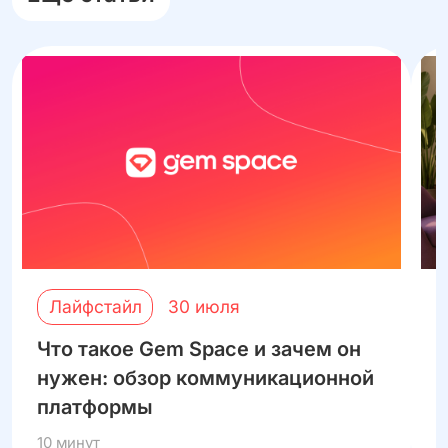
Лайфстайл
30 июля
Что такое Gem Space и зачем он
К
нужен: обзор коммуникационной
п
платформы
G
10 минут
5