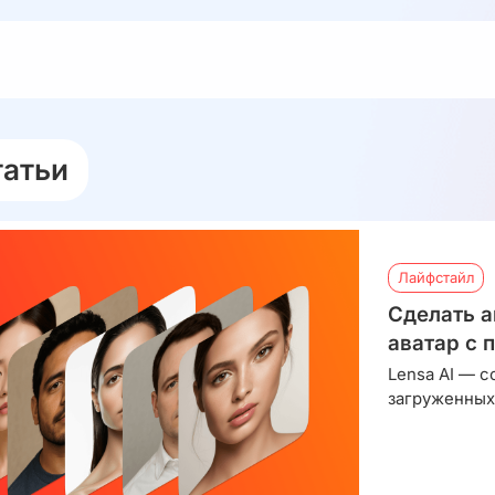
татьи
Лайфстайл
Сделать а
аватар с
Lensa AI — с
загруженных 