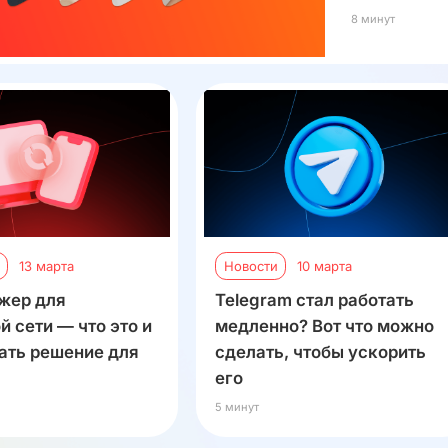
8 минут
13 марта
Новости
10 марта
жер для
Telegram стал работать
й сети — что это и
медленно? Вот что можно
ать решение для
сделать, чтобы ускорить
его
5 минут