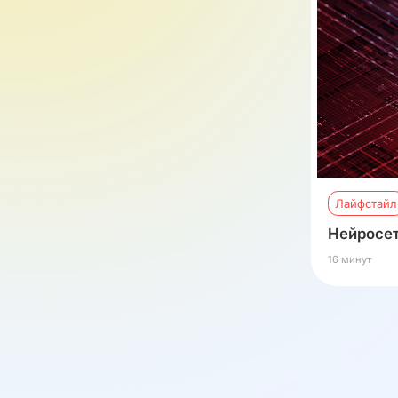
Лайфстайл
Нейросет
16 минут