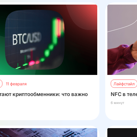
11 февраля
Лайфстайл
тают криптообменники: что важно
NFC в тел
6 минут