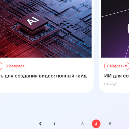
3 февраля
Лайфстайл
ь для создания видео: полный гайд
ИИ для со
8 минут
1
...
3
4
5
...