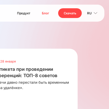
Продукт
Блог
Скачать
RU
28 января
тикета при проведении
еренций: ТОП-8 советов
ечи давно перестали быть временным
а удалёнке».