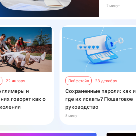
7 минут
22 января
Лайфстайл
23 декабря
е глимеры и
Сохраненные пароли: как и
них говорят как о
где их искать? Пошаговое
колении
руководство
8 минут