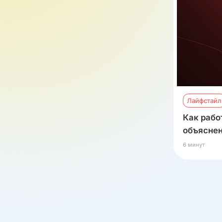
Лайфстайл
Как рабо
объясне
6 минут