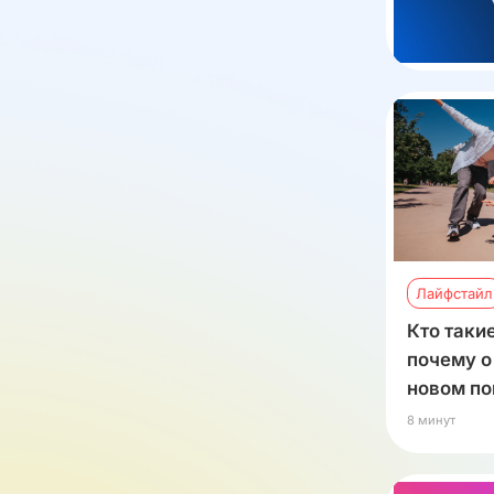
Лайфстайл
Кто таки
почему о 
новом по
8 минут