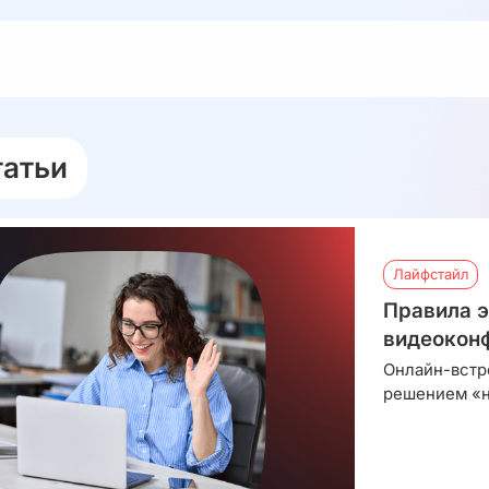
татьи
Лайфстайл
Правила э
видеоконф
Онлайн-встр
решением «н