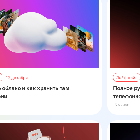
12 декабря
Лайфстайл
е облако и как хранить там
Полное ру
фии
телефонн
15 минут