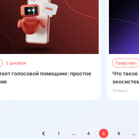
5 декабря
Лайфстайл
тает голосовой помощник: простое
Что такое
ние
экосистем
13 минут
1
...
4
5
6
...