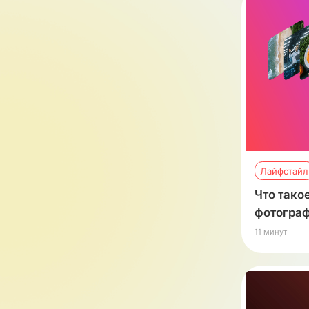
Лайфстайл
Что тако
фотогра
11 минут